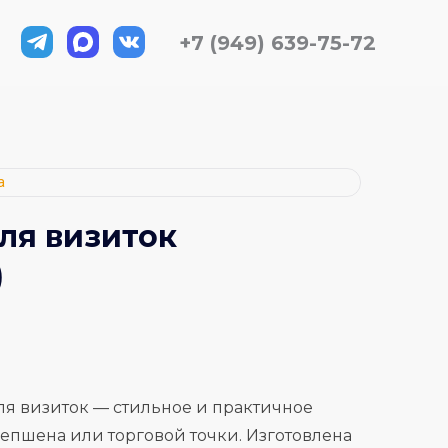
+7 (949) 639-75-72
а
ля визиток
)
ля визиток — стильное и практичное
епшена или торговой точки. Изготовлена