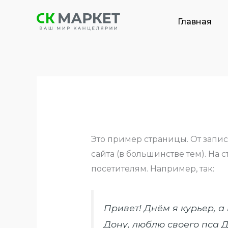
Перейти
к
Главная
содержимому
Это пример страницы. От записе
сайта (в большинстве тем). На
посетителям. Например, так:
Привет! Днём я курьер, а
Дону, люблю своего пса Д